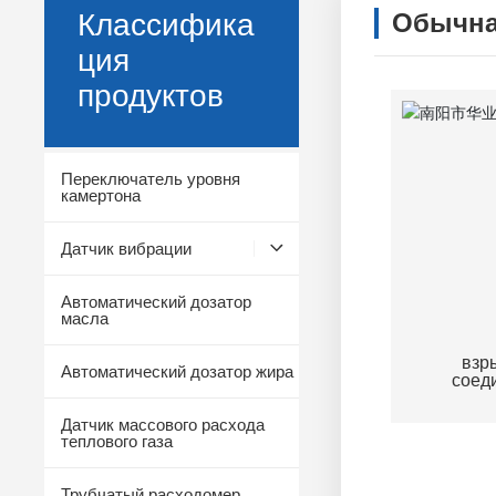
Классифика
Обычна
ция
продуктов
Переключатель уровня
камертона
Датчик вибрации
Автоматический дозатор
масла
взр
Автоматический дозатор жира
соед
Датчик массового расхода
теплового газа
Трубчатый расходомер