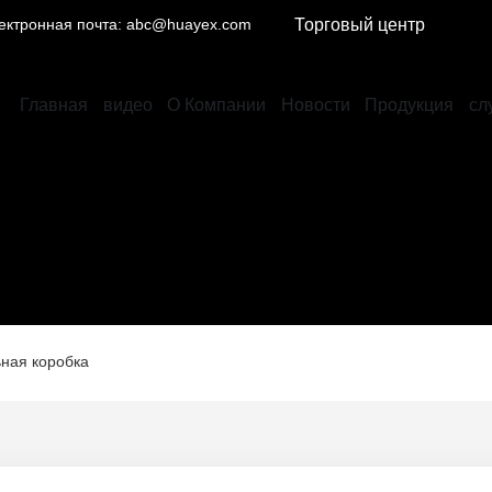
ектронная почта: abc@huayex.com
Торговый центр
Главная
видео
О Компании
Новости
Продукция
сл
ная коробка