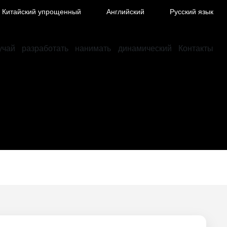
Китайский упрощенный
Английский
Русский язык
учай
разработать
нанимать
динамический
Контакты