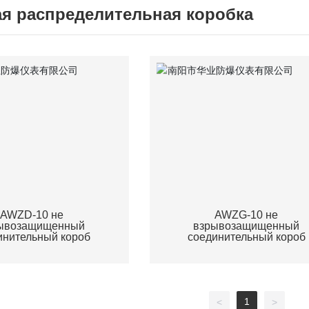
я распределительная коробка
AWZD-10 не
AWZG-10 не
ывозащищенный
взрывозащищенный
инительный короб
соединительный короб
1
<
>